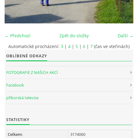
INTERNÍ SEKCE
KONTAKTY
← Předchozí
Zpět do složky
Další →
Automatické procházení:
3
|
4
|
5
|
6
|
7
(čas ve vteřinách)
OBLÍBENÉ ODKAZY
FOTOGRAFIE Z NAŠICH AKCÍ
Facebook
příborská televize
© 2026 eStránky.cz
STATISTIKY
Celkem:
3174060