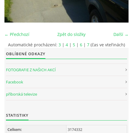
INTERNÍ SEKCE
KONTAKTY
← Předchozí
Zpět do složky
Další →
Automatické procházení:
3
|
4
|
5
|
6
|
7
(čas ve vteřinách)
OBLÍBENÉ ODKAZY
FOTOGRAFIE Z NAŠICH AKCÍ
Facebook
příborská televize
© 2026 eStránky.cz
STATISTIKY
Celkem:
3174332