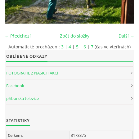
INTERNÍ SEKCE
KONTAKTY
← Předchozí
Zpět do složky
Další →
Automatické procházení:
3
|
4
|
5
|
6
|
7
(čas ve vteřinách)
OBLÍBENÉ ODKAZY
FOTOGRAFIE Z NAŠICH AKCÍ
Facebook
příborská televize
© 2026 eStránky.cz
STATISTIKY
Celkem:
3173375