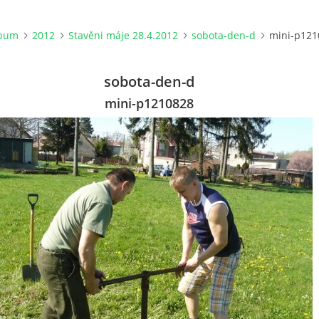
lbum
2012
Stavěni máje 28.4.2012
sobota-den-d
mini-p121
sobota-den-d
mini-p1210828