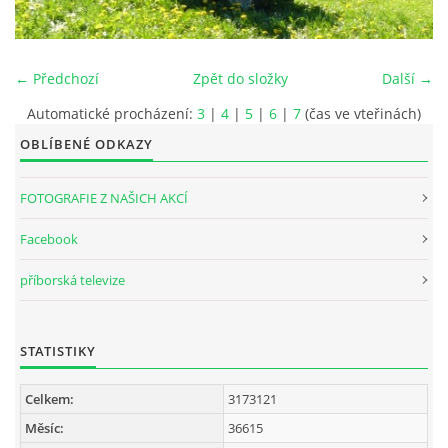
INTERNÍ SEKCE
← Předchozí
Zpět do složky
Další →
KONTAKTY
Automatické procházení:
3
|
4
|
5
|
6
|
7
(čas ve vteřinách)
OBLÍBENÉ ODKAZY
FOTOGRAFIE Z NAŠICH AKCÍ
Facebook
příborská televize
STATISTIKY
© 2026 eStránky.cz
Celkem:
3173121
Měsíc:
36615