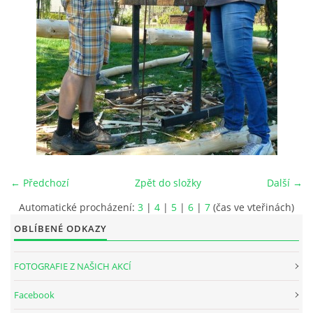
INTERNÍ SEKCE
KONTAKTY
← Předchozí
Zpět do složky
Další →
Automatické procházení:
3
|
4
|
5
|
6
|
7
(čas ve vteřinách)
OBLÍBENÉ ODKAZY
© 2026 eStránky.cz
FOTOGRAFIE Z NAŠICH AKCÍ
Facebook