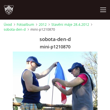
Úvod
Fotoalbum
2012
Stavěni máje 28.4.2012
sobota-den-d
mini-p1210870
ÚVOD
sobota-den-d
PLÁNOVANÉ AKCE
mini-p1210870
PROBĚHLÉ AKCE
NOVINKY
FOTOALBUM
VIDEA