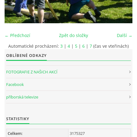
INTERNÍ SEKCE
KONTAKTY
← Předchozí
Zpět do složky
Další →
Automatické procházení:
3
|
4
|
5
|
6
|
7
(čas ve vteřinách)
OBLÍBENÉ ODKAZY
FOTOGRAFIE Z NAŠICH AKCÍ
Facebook
příborská televize
© 2026 eStránky.cz
STATISTIKY
Celkem:
3175327