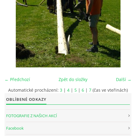
INTERNÍ SEKCE
KONTAKTY
← Předchozí
Zpět do složky
Další →
Automatické procházení:
3
|
4
|
5
|
6
|
7
(čas ve vteřinách)
OBLÍBENÉ ODKAZY
© 2026 eStránky.cz
FOTOGRAFIE Z NAŠICH AKCÍ
Facebook