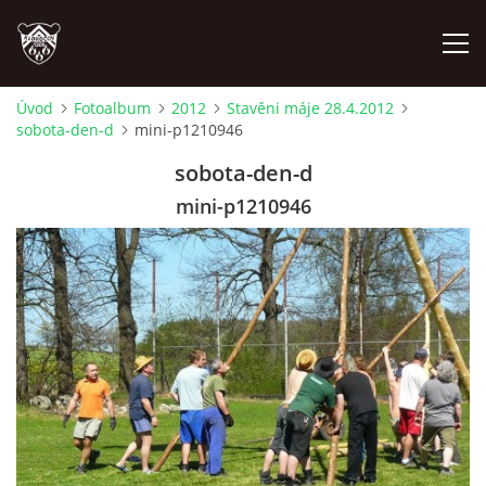
Úvod
Fotoalbum
2012
Stavěni máje 28.4.2012
sobota-den-d
mini-p1210946
ÚVOD
sobota-den-d
PLÁNOVANÉ AKCE
mini-p1210946
PROBĚHLÉ AKCE
NOVINKY
FOTOALBUM
VIDEA