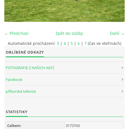
INTERNÍ SEKCE
KONTAKTY
← Předchozí
Zpět do složky
Další →
Automatické procházení:
3
|
4
|
5
|
6
|
7
(čas ve vteřinách)
OBLÍBENÉ ODKAZY
FOTOGRAFIE Z NAŠICH AKCÍ
Facebook
příborská televize
© 2026 eStránky.cz
STATISTIKY
Celkem:
3173743