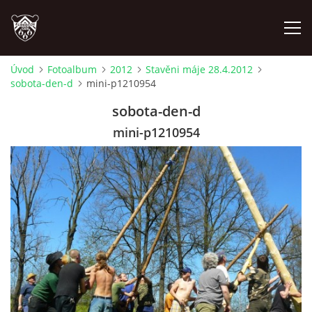
Úvod
Fotoalbum
2012
Stavěni máje 28.4.2012
sobota-den-d
mini-p1210954
ÚVOD
sobota-den-d
PLÁNOVANÉ AKCE
mini-p1210954
PROBĚHLÉ AKCE
NOVINKY
FOTOALBUM
VIDEA