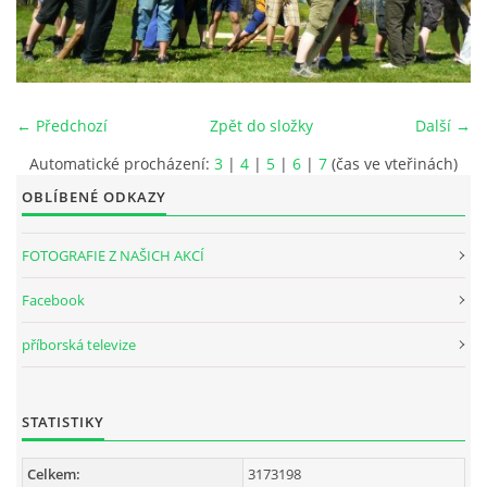
INTERNÍ SEKCE
KONTAKTY
← Předchozí
Zpět do složky
Další →
Automatické procházení:
3
|
4
|
5
|
6
|
7
(čas ve vteřinách)
OBLÍBENÉ ODKAZY
FOTOGRAFIE Z NAŠICH AKCÍ
Facebook
příborská televize
© 2026 eStránky.cz
STATISTIKY
Celkem:
3173198