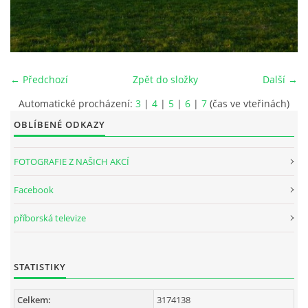
INTERNÍ SEKCE
KONTAKTY
← Předchozí
Zpět do složky
Další →
Automatické procházení:
3
|
4
|
5
|
6
|
7
(čas ve vteřinách)
OBLÍBENÉ ODKAZY
FOTOGRAFIE Z NAŠICH AKCÍ
Facebook
příborská televize
© 2026 eStránky.cz
STATISTIKY
Celkem:
3174138