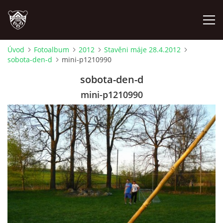
Úvod
Fotoalbum
2012
Stavěni máje 28.4.2012
sobota-den-d
mini-p1210990
ÚVOD
sobota-den-d
PLÁNOVANÉ AKCE
mini-p1210990
PROBĚHLÉ AKCE
NOVINKY
FOTOALBUM
VIDEA