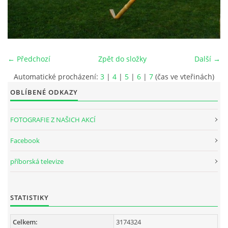
INTERNÍ SEKCE
KONTAKTY
← Předchozí
Zpět do složky
Další →
Automatické procházení:
3
|
4
|
5
|
6
|
7
(čas ve vteřinách)
OBLÍBENÉ ODKAZY
FOTOGRAFIE Z NAŠICH AKCÍ
Facebook
příborská televize
© 2026 eStránky.cz
STATISTIKY
Celkem:
3174324