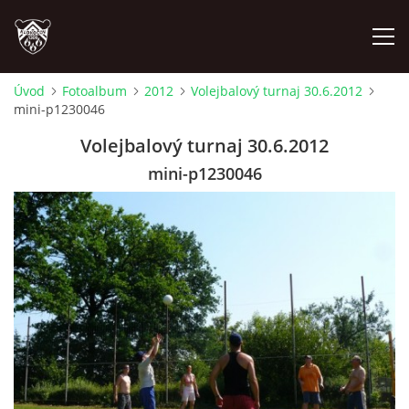
Úvod
Fotoalbum
2012
Volejbalový turnaj 30.6.2012
mini-p1230046
ÚVOD
Volejbalový turnaj 30.6.2012
PLÁNOVANÉ AKCE
mini-p1230046
PROBĚHLÉ AKCE
NOVINKY
FOTOALBUM
VIDEA