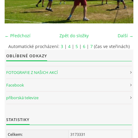
INTERNÍ SEKCE
KONTAKTY
← Předchozí
Zpět do složky
Další →
Automatické procházení:
3
|
4
|
5
|
6
|
7
(čas ve vteřinách)
OBLÍBENÉ ODKAZY
FOTOGRAFIE Z NAŠICH AKCÍ
Facebook
příborská televize
© 2026 eStránky.cz
STATISTIKY
Celkem:
3173331