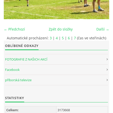
INTERNÍ SEKCE
KONTAKTY
← Předchozí
Zpět do složky
Další →
Automatické procházení:
3
|
4
|
5
|
6
|
7
(čas ve vteřinách)
OBLÍBENÉ ODKAZY
FOTOGRAFIE Z NAŠICH AKCÍ
Facebook
příborská televize
© 2026 eStránky.cz
STATISTIKY
Celkem:
3173668