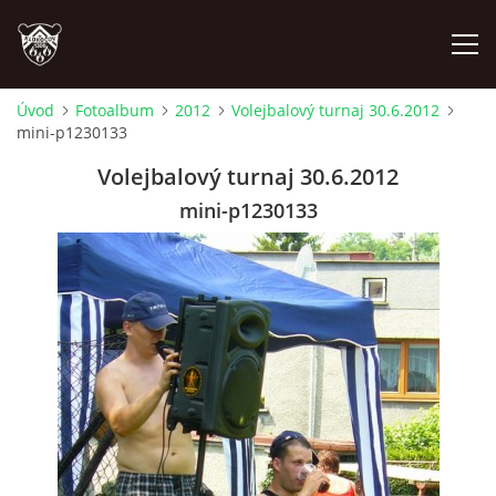
Úvod
Fotoalbum
2012
Volejbalový turnaj 30.6.2012
mini-p1230133
ÚVOD
Volejbalový turnaj 30.6.2012
PLÁNOVANÉ AKCE
mini-p1230133
PROBĚHLÉ AKCE
NOVINKY
FOTOALBUM
VIDEA