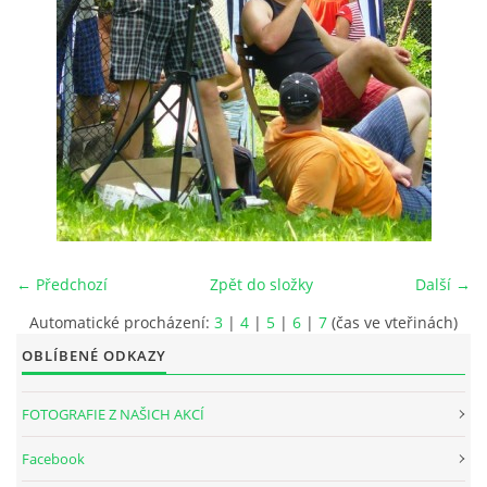
INTERNÍ SEKCE
KONTAKTY
← Předchozí
Zpět do složky
Další →
Automatické procházení:
3
|
4
|
5
|
6
|
7
(čas ve vteřinách)
OBLÍBENÉ ODKAZY
© 2026 eStránky.cz
FOTOGRAFIE Z NAŠICH AKCÍ
Facebook