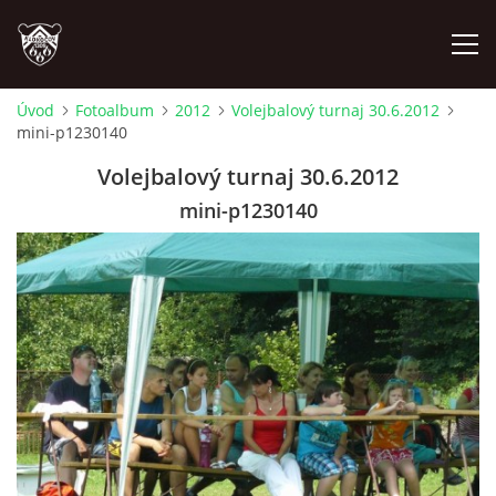
Úvod
Fotoalbum
2012
Volejbalový turnaj 30.6.2012
mini-p1230140
ÚVOD
Volejbalový turnaj 30.6.2012
PLÁNOVANÉ AKCE
mini-p1230140
PROBĚHLÉ AKCE
NOVINKY
FOTOALBUM
VIDEA