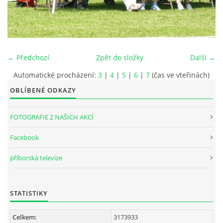
INTERNÍ SEKCE
KONTAKTY
← Předchozí
Zpět do složky
Další →
Automatické procházení:
3
|
4
|
5
|
6
|
7
(čas ve vteřinách)
OBLÍBENÉ ODKAZY
FOTOGRAFIE Z NAŠICH AKCÍ
Facebook
příborská televize
© 2026 eStránky.cz
STATISTIKY
Celkem:
3173933