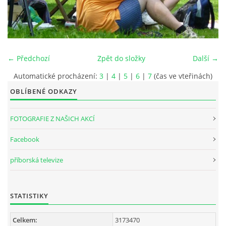
INTERNÍ SEKCE
KONTAKTY
← Předchozí
Zpět do složky
Další →
Automatické procházení:
3
|
4
|
5
|
6
|
7
(čas ve vteřinách)
OBLÍBENÉ ODKAZY
FOTOGRAFIE Z NAŠICH AKCÍ
Facebook
příborská televize
© 2026 eStránky.cz
STATISTIKY
Celkem:
3173470