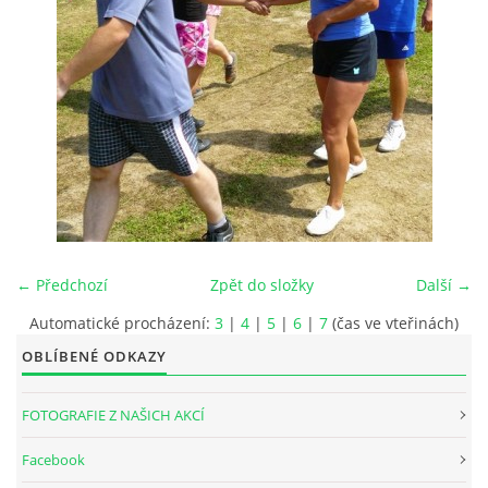
INTERNÍ SEKCE
KONTAKTY
← Předchozí
Zpět do složky
Další →
Automatické procházení:
3
|
4
|
5
|
6
|
7
(čas ve vteřinách)
OBLÍBENÉ ODKAZY
© 2026 eStránky.cz
FOTOGRAFIE Z NAŠICH AKCÍ
Facebook