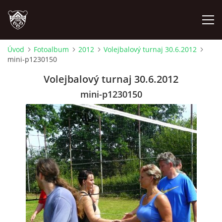
Úvod
Fotoalbum
2012
Volejbalový turnaj 30.6.2012
mini-p1230150
ÚVOD
Volejbalový turnaj 30.6.2012
PLÁNOVANÉ AKCE
mini-p1230150
PROBĚHLÉ AKCE
NOVINKY
FOTOALBUM
VIDEA