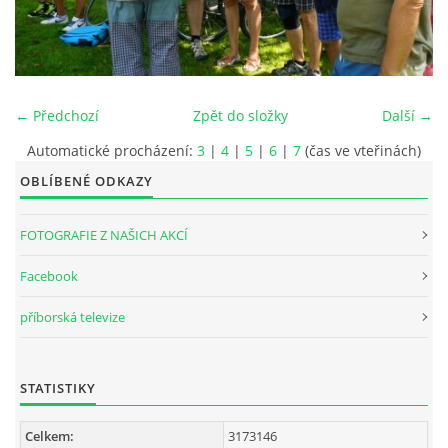
INTERNÍ SEKCE
KONTAKTY
← Předchozí
Zpět do složky
Další →
Automatické procházení:
3
|
4
|
5
|
6
|
7
(čas ve vteřinách)
OBLÍBENÉ ODKAZY
FOTOGRAFIE Z NAŠICH AKCÍ
Facebook
příborská televize
© 2026 eStránky.cz
STATISTIKY
Celkem:
3173146