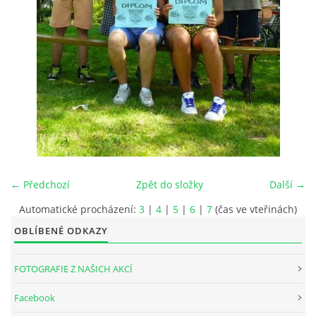
INTERNÍ SEKCE
KONTAKTY
← Předchozí
Zpět do složky
Další →
Automatické procházení:
3
|
4
|
5
|
6
|
7
(čas ve vteřinách)
OBLÍBENÉ ODKAZY
© 2026 eStránky.cz
FOTOGRAFIE Z NAŠICH AKCÍ
Facebook