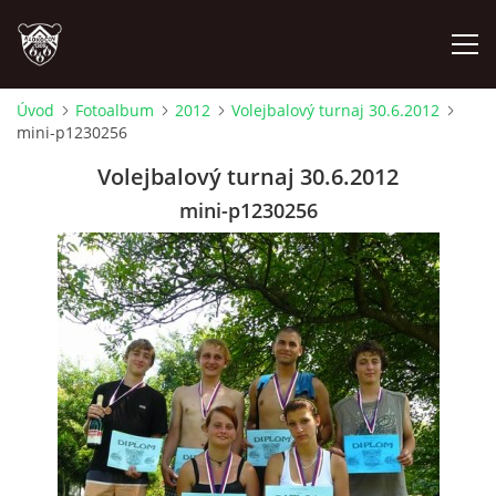
Úvod
Fotoalbum
2012
Volejbalový turnaj 30.6.2012
mini-p1230256
ÚVOD
Volejbalový turnaj 30.6.2012
PLÁNOVANÉ AKCE
mini-p1230256
PROBĚHLÉ AKCE
NOVINKY
FOTOALBUM
VIDEA