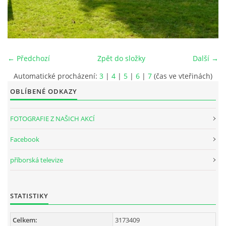
INTERNÍ SEKCE
KONTAKTY
← Předchozí
Zpět do složky
Další →
Automatické procházení:
3
|
4
|
5
|
6
|
7
(čas ve vteřinách)
OBLÍBENÉ ODKAZY
FOTOGRAFIE Z NAŠICH AKCÍ
Facebook
příborská televize
© 2026 eStránky.cz
STATISTIKY
Celkem:
3173409