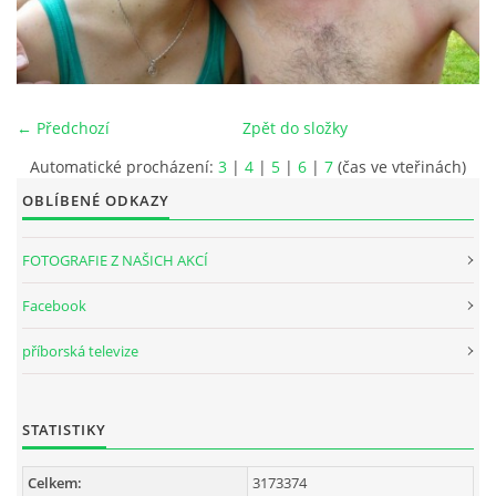
INTERNÍ SEKCE
KONTAKTY
← Předchozí
Zpět do složky
Automatické procházení:
3
|
4
|
5
|
6
|
7
(čas ve vteřinách)
OBLÍBENÉ ODKAZY
FOTOGRAFIE Z NAŠICH AKCÍ
Facebook
příborská televize
© 2026 eStránky.cz
STATISTIKY
Celkem:
3173374