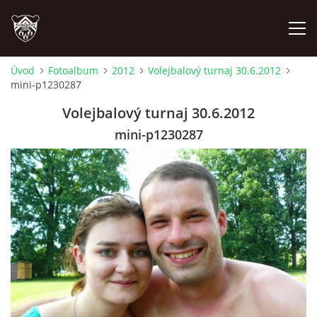
Úvod
Fotoalbum
2012
Volejbalový turnaj 30.6.2012
mini-p1230287
ÚVOD
Volejbalový turnaj 30.6.2012
PLÁNOVANÉ AKCE
mini-p1230287
PROBĚHLÉ AKCE
NOVINKY
FOTOALBUM
VIDEA