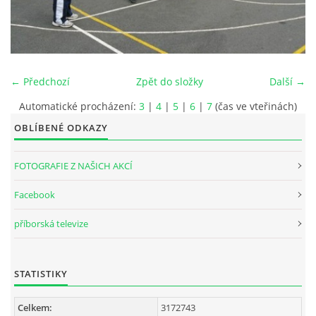
INTERNÍ SEKCE
KONTAKTY
← Předchozí
Zpět do složky
Další →
Automatické procházení:
3
|
4
|
5
|
6
|
7
(čas ve vteřinách)
OBLÍBENÉ ODKAZY
FOTOGRAFIE Z NAŠICH AKCÍ
Facebook
příborská televize
© 2026 eStránky.cz
STATISTIKY
Celkem:
3172743