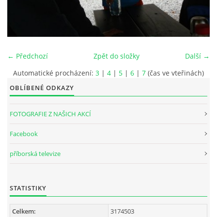
INTERNÍ SEKCE
KONTAKTY
← Předchozí
Zpět do složky
Další →
Automatické procházení:
3
|
4
|
5
|
6
|
7
(čas ve vteřinách)
OBLÍBENÉ ODKAZY
FOTOGRAFIE Z NAŠICH AKCÍ
Facebook
příborská televize
© 2026 eStránky.cz
STATISTIKY
Celkem:
3174503