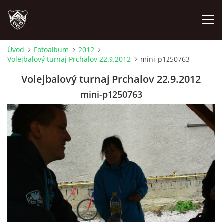
Úvod
Fotoalbum
2012
Volejbalový turnaj Prchalov 22.9.2012
mini-p1250763
ÚVOD
Volejbalový turnaj Prchalov 22.9.2012
PLÁNOVANÉ AKCE
mini-p1250763
PROBĚHLÉ AKCE
NOVINKY
FOTOALBUM
VIDEA