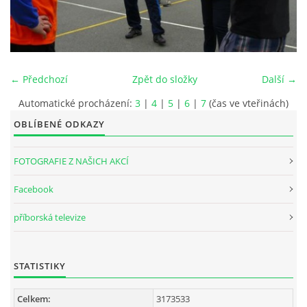
INTERNÍ SEKCE
KONTAKTY
← Předchozí
Zpět do složky
Další →
Automatické procházení:
3
|
4
|
5
|
6
|
7
(čas ve vteřinách)
OBLÍBENÉ ODKAZY
FOTOGRAFIE Z NAŠICH AKCÍ
Facebook
příborská televize
© 2026 eStránky.cz
STATISTIKY
Celkem:
3173533