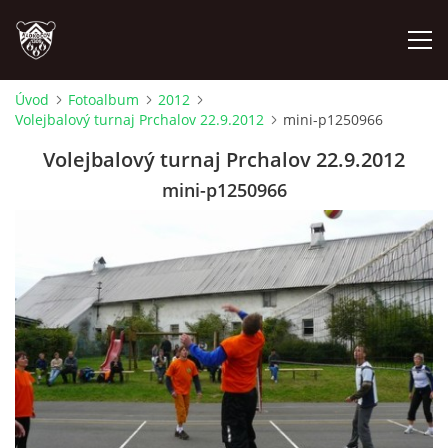
Úvod
Fotoalbum
2012
Volejbalový turnaj Prchalov 22.9.2012
mini-p1250966
ÚVOD
Volejbalový turnaj Prchalov 22.9.2012
PLÁNOVANÉ AKCE
mini-p1250966
PROBĚHLÉ AKCE
NOVINKY
FOTOALBUM
VIDEA