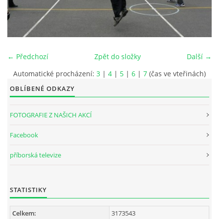
INTERNÍ SEKCE
KONTAKTY
← Předchozí
Zpět do složky
Další →
Automatické procházení:
3
|
4
|
5
|
6
|
7
(čas ve vteřinách)
OBLÍBENÉ ODKAZY
FOTOGRAFIE Z NAŠICH AKCÍ
Facebook
příborská televize
© 2026 eStránky.cz
STATISTIKY
Celkem:
3173543