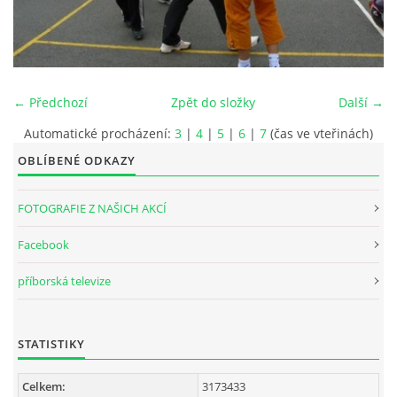
INTERNÍ SEKCE
KONTAKTY
← Předchozí
Zpět do složky
Další →
Automatické procházení:
3
|
4
|
5
|
6
|
7
(čas ve vteřinách)
OBLÍBENÉ ODKAZY
FOTOGRAFIE Z NAŠICH AKCÍ
Facebook
příborská televize
© 2026 eStránky.cz
STATISTIKY
Celkem:
3173433