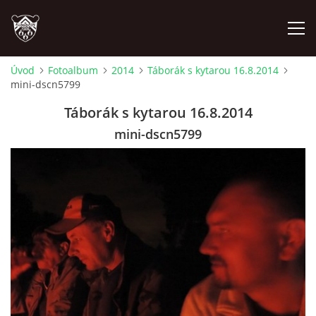
Úvod
Fotoalbum
2014
Táborák s kytarou 16.8.2014
mini-dscn5799
ÚVOD
Táborák s kytarou 16.8.2014
PLÁNOVANÉ AKCE
mini-dscn5799
PROBĚHLÉ AKCE
NOVINKY
FOTOALBUM
VIDEA