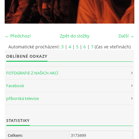
INTERNÍ SEKCE
KONTAKTY
← Předchozí
Zpět do složky
Další →
Automatické procházení:
3
|
4
|
5
|
6
|
7
(čas ve vteřinách)
OBLÍBENÉ ODKAZY
FOTOGRAFIE Z NAŠICH AKCÍ
Facebook
příborská televize
© 2026 eStránky.cz
STATISTIKY
Celkem:
3173499