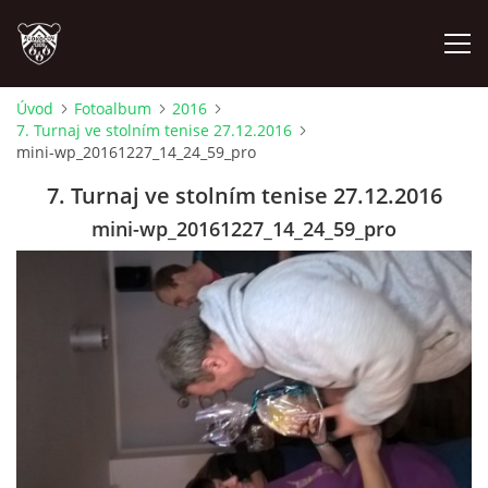
Úvod
Fotoalbum
2016
7. Turnaj ve stolním tenise 27.12.2016
ÚVOD
mini-wp_20161227_14_24_59_pro
7. Turnaj ve stolním tenise 27.12.2016
PLÁNOVANÉ AKCE
mini-wp_20161227_14_24_59_pro
PROBĚHLÉ AKCE
NOVINKY
FOTOALBUM
VIDEA