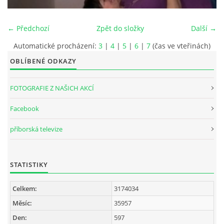
INTERNÍ SEKCE
← Předchozí
Zpět do složky
Další →
Automatické procházení:
3
|
4
|
5
|
6
|
7
(čas ve vteřinách)
KONTAKTY
OBLÍBENÉ ODKAZY
FOTOGRAFIE Z NAŠICH AKCÍ
Facebook
příborská televize
STATISTIKY
© 2026 eStránky.cz
Celkem:
3174034
Měsíc:
35957
Den:
597