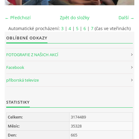
INTERNÍ SEKCE
← Předchozí
Zpět do složky
Další →
Automatické procházení:
3
|
4
|
5
|
6
|
7
(čas ve vteřinách)
KONTAKTY
OBLÍBENÉ ODKAZY
FOTOGRAFIE Z NAŠICH AKCÍ
Facebook
příborská televize
STATISTIKY
© 2026 eStránky.cz
Celkem:
3174489
Měsíc:
35328
Den:
665