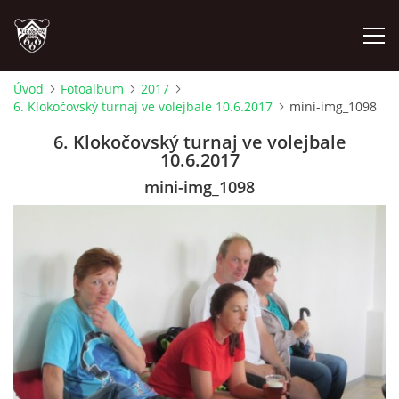
Úvod
Fotoalbum
2017
6. Klokočovský turnaj ve volejbale 10.6.2017
mini-img_1098
ÚVOD
6. Klokočovský turnaj ve volejbale
10.6.2017
PLÁNOVANÉ AKCE
mini-img_1098
PROBĚHLÉ AKCE
NOVINKY
FOTOALBUM
VIDEA