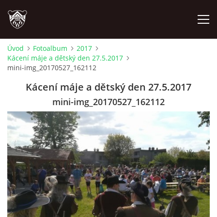
Úvod
Fotoalbum
2017
Kácení máje a dětský den 27.5.2017
ÚVOD
mini-img_20170527_162112
Kácení máje a dětský den 27.5.2017
PLÁNOVANÉ AKCE
mini-img_20170527_162112
PROBĚHLÉ AKCE
NOVINKY
FOTOALBUM
VIDEA