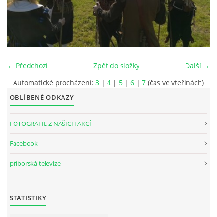
INTERNÍ SEKCE
KONTAKTY
← Předchozí
Zpět do složky
Další →
Automatické procházení:
3
|
4
|
5
|
6
|
7
(čas ve vteřinách)
OBLÍBENÉ ODKAZY
FOTOGRAFIE Z NAŠICH AKCÍ
Facebook
příborská televize
© 2026 eStránky.cz
STATISTIKY