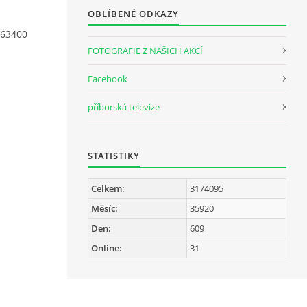
OBLÍBENÉ ODKAZY
163400
FOTOGRAFIE Z NAŠICH AKCÍ
Facebook
příborská televize
STATISTIKY
Celkem:
3174095
Měsíc:
35920
Den:
609
Online:
31