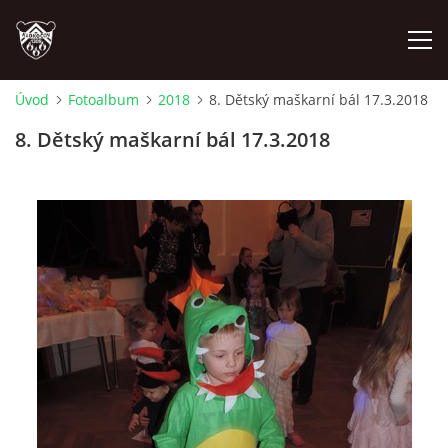
Úvod
Fotoalbum
2018
8. Dětský maškarní bál 17.3.2018
ÚVOD
8. Dětský maškarní bál 17.3.2018
PLÁNOVANÉ AKCE
PROBĚHLÉ AKCE
NOVINKY
FOTOALBUM
VIDEA