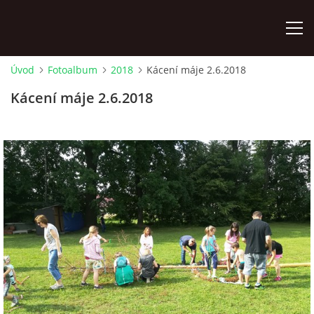
Úvod
Fotoalbum
2018
Kácení máje 2.6.2018
ÚVOD
Kácení máje 2.6.2018
PLÁNOVANÉ AKCE
PROBĚHLÉ AKCE
NOVINKY
FOTOALBUM
VIDEA