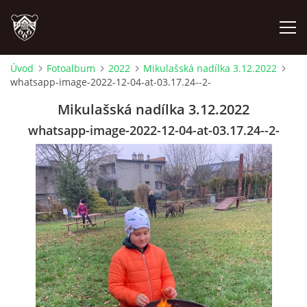
Úvod
Fotoalbum
2022
Mikulašská nadílka 3.12.2022
whatsapp-image-2022-12-04-at-03.17.24--2-
ÚVOD
Mikulašská nadílka 3.12.2022
PLÁNOVANÉ AKCE
whatsapp-image-2022-12-04-at-03.17.24--2-
PROBĚHLÉ AKCE
NOVINKY
FOTOALBUM
VIDEA