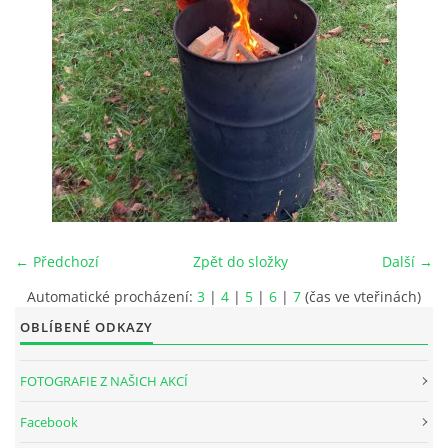
INTERNÍ SEKCE
KONTAKTY
← Předchozí
Zpět do složky
Další →
Automatické procházení:
3
|
4
|
5
|
6
|
7
(čas ve vteřinách)
OBLÍBENÉ ODKAZY
© 2026 eStránky.cz
FOTOGRAFIE Z NAŠICH AKCÍ
Facebook