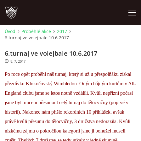
Úvod
Proběhlé akce
2017
6.turnaj ve volejbale 10.6.2017
ÚVOD
6.turnaj ve volejbale 10.6.2017
PLÁNOVANÉ AKCE
8. 7. 2017
Po roce opět proběhl náš turnaj, který si už u přespolňáku získal
PROBĚHLÉ AKCE
přezdívku Klokočovský Wimbledon. Oným bájným kurtům v All-
England clubu jsme se letos notně vzdálili. Kvůli nepřízni počasí
NOVINKY
jsme byli nuceni přesunout celý turnaj do tělocvičny (poprvé v
historii). Nakonec nám přišlo rekordních 10 přihlášek, avšak
FOTOALBUM
právě kvůli přesunu do tělocvičny, 3 družstva nedorazila. Kvůli
nízkému zájmu o pokročilou kategorii jsme ji bohužel museli
VIDEA
zrušit. Zbylých 7 družstev se tedy utkaly v jedné skupině,