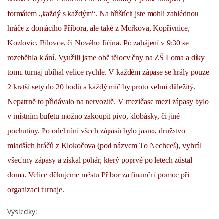
formátem „každý s každým“. Na hřištích jste mohli zahlédnou
INTERNÍ SEKCE
hráče z domácího Příbora, ale také z Mořkova, Kopřivnice,
Kozlovic, Bílovce, či Nového Jičína. Po zahájení v 9:30 se
KONTAKTY
rozeběhla klání. Využili jsme obě tělocvičny na ZŠ Loma a díky
tomu turnaj ubíhal velice rychle. V každém zápase se hrály pouze
2 kratší sety do 20 bodů a každý míč by proto velmi důležitý.
Nepatrně to přidávalo na nervozitě. V mezičase mezi zápasy bylo
v místním bufetu možno zakoupit pivo, klobásky, či jiné
pochutiny. Po odehrání všech zápasů bylo jasno, družstvo
mladších hráčů z Klokočova (pod názvem To Nechceš), vyhrál
všechny zápasy a získal pohár, který poprvé po letech zůstal
© 2026 eStránky.cz
doma. Velice děkujeme městu Příbor za finanční pomoc při
organizaci turnaje.
Výsledky: