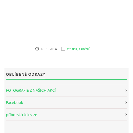
INTERNÍ SEKCE
KONTAKTY
16. 1. 2014
z tisku, z médií
OBLÍBENÉ ODKAZY
FOTOGRAFIE Z NAŠICH AKCÍ
Facebook
© 2026 eStránky.cz
příborská televize