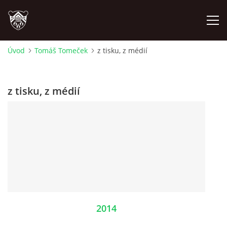
Úvod
Tomáš Tomeček
z tisku, z médií
ÚVOD
z tisku, z médií
PLÁNOVANÉ AKCE
PROBĚHLÉ AKCE
NOVINKY
FOTOALBUM
2014
VIDEA