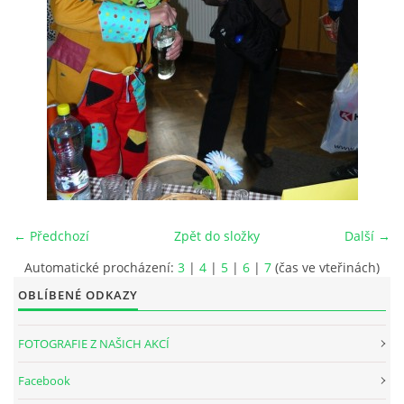
INTERNÍ SEKCE
KONTAKTY
← Předchozí
Zpět do složky
Další →
Automatické procházení:
3
|
4
|
5
|
6
|
7
(čas ve vteřinách)
OBLÍBENÉ ODKAZY
© 2026 eStránky.cz
FOTOGRAFIE Z NAŠICH AKCÍ
Facebook