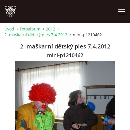
Úvod
Fotoalbum
2012
2. maškarní dětský ples 7.4.2012
mini-p1210462
ÚVOD
2. maškarní dětský ples 7.4.2012
PLÁNOVANÉ AKCE
mini-p1210462
PROBĚHLÉ AKCE
NOVINKY
FOTOALBUM
VIDEA