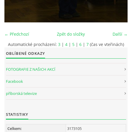
INTERNÍ SEKCE
KONTAKTY
← Předchozí
Zpět do složky
Další →
Automatické procházení:
3
|
4
|
5
|
6
|
7
(čas ve vteřinách)
OBLÍBENÉ ODKAZY
FOTOGRAFIE Z NAŠICH AKCÍ
Facebook
příborská televize
© 2026 eStránky.cz
STATISTIKY
Celkem:
3173105