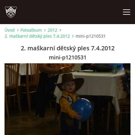
Úvod
Fotoalbum
2012
2. maškarní dětský ples 7.4.2012
mini-p1210531
ÚVOD
2. maškarní dětský ples 7.4.2012
PLÁNOVANÉ AKCE
mini-p1210531
PROBĚHLÉ AKCE
NOVINKY
FOTOALBUM
VIDEA