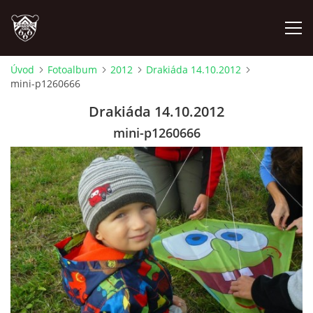
Úvod
Fotoalbum
2012
Drakiáda 14.10.2012
mini-p1260666
ÚVOD
Drakiáda 14.10.2012
PLÁNOVANÉ AKCE
mini-p1260666
PROBĚHLÉ AKCE
NOVINKY
FOTOALBUM
VIDEA