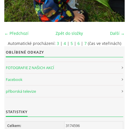
INTERNÍ SEKCE
KONTAKTY
← Předchozí
Zpět do složky
Další →
Automatické procházení:
3
|
4
|
5
|
6
|
7
(čas ve vteřinách)
OBLÍBENÉ ODKAZY
FOTOGRAFIE Z NAŠICH AKCÍ
Facebook
příborská televize
© 2026 eStránky.cz
STATISTIKY
Celkem:
3174596