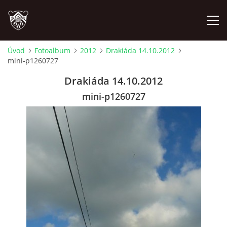
Úvod
Fotoalbum
2012
Drakiáda 14.10.2012
mini-p1260727
ÚVOD
Drakiáda 14.10.2012
PLÁNOVANÉ AKCE
mini-p1260727
PROBĚHLÉ AKCE
NOVINKY
FOTOALBUM
VIDEA