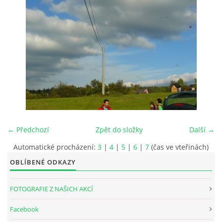
INTERNÍ SEKCE
KONTAKTY
← Předchozí
Zpět do složky
Další →
Automatické procházení:
3
|
4
|
5
|
6
|
7
(čas ve vteřinách)
OBLÍBENÉ ODKAZY
© 2026 eStránky.cz
FOTOGRAFIE Z NAŠICH AKCÍ
Facebook