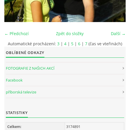
INTERNÍ SEKCE
KONTAKTY
← Předchozí
Zpět do složky
Další →
Automatické procházení:
3
|
4
|
5
|
6
|
7
(čas ve vteřinách)
OBLÍBENÉ ODKAZY
FOTOGRAFIE Z NAŠICH AKCÍ
Facebook
příborská televize
© 2026 eStránky.cz
STATISTIKY
Celkem:
3174891