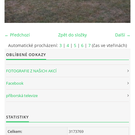
INTERNÍ SEKCE
KONTAKTY
← Předchozí
Zpět do složky
Další →
Automatické procházení:
3
|
4
|
5
|
6
|
7
(čas ve vteřinách)
OBLÍBENÉ ODKAZY
FOTOGRAFIE Z NAŠICH AKCÍ
Facebook
příborská televize
© 2026 eStránky.cz
STATISTIKY
Celkem:
3173769