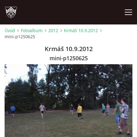
Úvod
Fotoalbum
2012
Krmáš 10.9.2012
mini-p1250625
ÚVOD
Krmáš 10.9.2012
PLÁNOVANÉ AKCE
mini-p1250625
PROBĚHLÉ AKCE
NOVINKY
FOTOALBUM
VIDEA