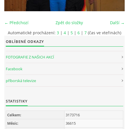
INTERNÍ SEKCE
← Předchozí
Zpět do složky
Další →
KONTAKTY
Automatické procházení:
3
|
4
|
5
|
6
|
7
(čas ve vteřinách)
OBLÍBENÉ ODKAZY
FOTOGRAFIE Z NAŠICH AKCÍ
Facebook
příborská televize
STATISTIKY
© 2026 eStránky.cz
Celkem:
3173716
Měsíc:
36615