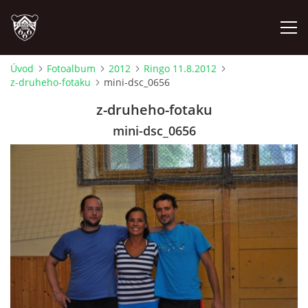
Úvod
Fotoalbum
2012
Ringo 11.8.2012
z-druheho-fotaku
mini-dsc_0656
ÚVOD
z-druheho-fotaku
PLÁNOVANÉ AKCE
mini-dsc_0656
PROBĚHLÉ AKCE
NOVINKY
FOTOALBUM
VIDEA