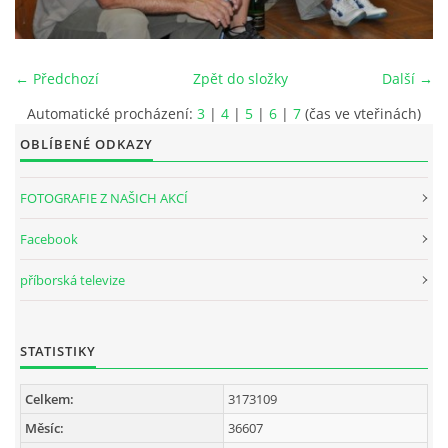
INTERNÍ SEKCE
← Předchozí
Zpět do složky
Další →
KONTAKTY
Automatické procházení:
3
|
4
|
5
|
6
|
7
(čas ve vteřinách)
OBLÍBENÉ ODKAZY
FOTOGRAFIE Z NAŠICH AKCÍ
Facebook
příborská televize
STATISTIKY
© 2026 eStránky.cz
Celkem:
3173109
Měsíc:
36607