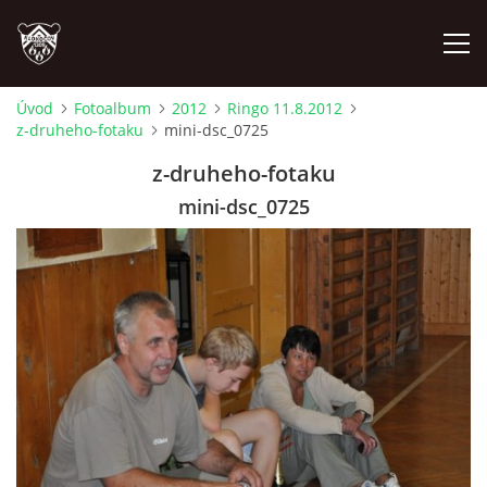
Úvod
Fotoalbum
2012
Ringo 11.8.2012
z-druheho-fotaku
mini-dsc_0725
ÚVOD
z-druheho-fotaku
PLÁNOVANÉ AKCE
mini-dsc_0725
PROBĚHLÉ AKCE
NOVINKY
FOTOALBUM
VIDEA