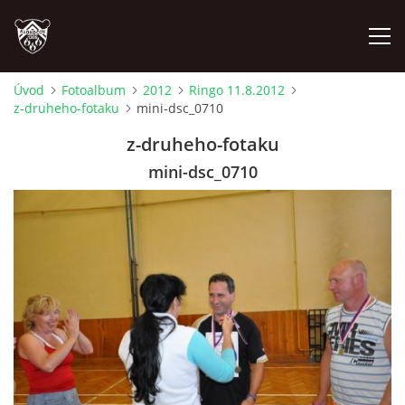
Úvod
Fotoalbum
2012
Ringo 11.8.2012
z-druheho-fotaku
mini-dsc_0710
ÚVOD
z-druheho-fotaku
PLÁNOVANÉ AKCE
mini-dsc_0710
PROBĚHLÉ AKCE
NOVINKY
FOTOALBUM
VIDEA