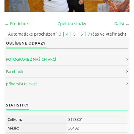
INTERNÍ SEKCE
← Předchozí
Zpět do složky
Další →
KONTAKTY
Automatické procházení:
3
|
4
|
5
|
6
|
7
(čas ve vteřinách)
OBLÍBENÉ ODKAZY
FOTOGRAFIE Z NAŠICH AKCÍ
Facebook
příborská televize
STATISTIKY
© 2026 eStránky.cz
Celkem:
3173801
Měsíc:
36402