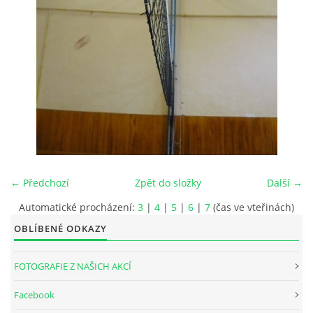
INTERNÍ SEKCE
KONTAKTY
← Předchozí
Zpět do složky
Další →
Automatické procházení:
3
|
4
|
5
|
6
|
7
(čas ve vteřinách)
OBLÍBENÉ ODKAZY
© 2026 eStránky.cz
FOTOGRAFIE Z NAŠICH AKCÍ
Facebook