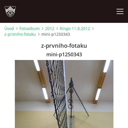
Úvod
Fotoalbum
2012
Ringo 11.8.2012
z-prvniho-fotaku
mini-p1250343
ÚVOD
z-prvniho-fotaku
PLÁNOVANÉ AKCE
mini-p1250343
PROBĚHLÉ AKCE
NOVINKY
FOTOALBUM
VIDEA