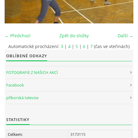
INTERNÍ SEKCE
KONTAKTY
← Předchozí
Zpět do složky
Další →
Automatické procházení:
3
|
4
|
5
|
6
|
7
(čas ve vteřinách)
OBLÍBENÉ ODKAZY
FOTOGRAFIE Z NAŠICH AKCÍ
Facebook
příborská televize
© 2026 eStránky.cz
STATISTIKY
Celkem:
3173115