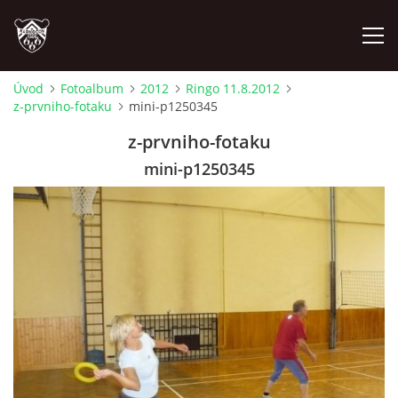
Úvod
Fotoalbum
2012
Ringo 11.8.2012
z-prvniho-fotaku
mini-p1250345
ÚVOD
z-prvniho-fotaku
PLÁNOVANÉ AKCE
mini-p1250345
PROBĚHLÉ AKCE
NOVINKY
FOTOALBUM
VIDEA