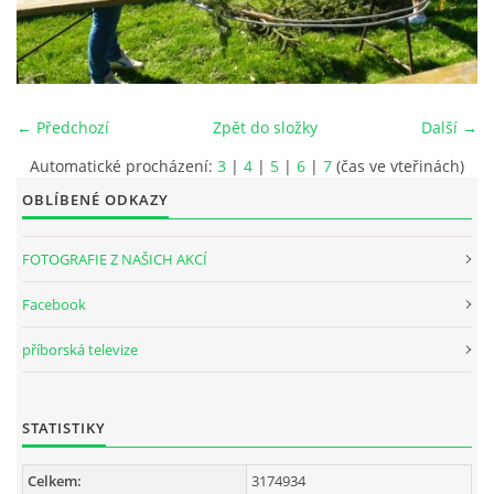
INTERNÍ SEKCE
KONTAKTY
← Předchozí
Zpět do složky
Další →
Automatické procházení:
3
|
4
|
5
|
6
|
7
(čas ve vteřinách)
OBLÍBENÉ ODKAZY
FOTOGRAFIE Z NAŠICH AKCÍ
Facebook
příborská televize
© 2026 eStránky.cz
STATISTIKY
Celkem:
3174934