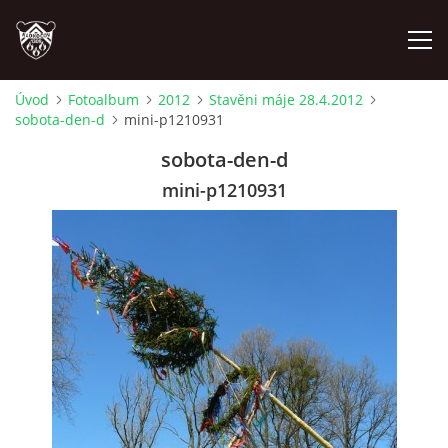
Úvod
Fotoalbum
2012
Stavěni máje 28.4.2012
sobota-den-d
mini-p1210931
ÚVOD
sobota-den-d
PLÁNOVANÉ AKCE
mini-p1210931
PROBĚHLÉ AKCE
NOVINKY
FOTOALBUM
VIDEA