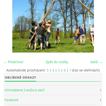
INTERNÍ SEKCE
KONTAKTY
← Předchozí
Zpět do složky
Další →
Automatické procházení:
3
|
4
|
5
|
6
|
7
(čas ve vteřinách)
OBLÍBENÉ ODKAZY
© 2026 eStránky.cz
FOTOGRAFIE Z NAŠICH AKCÍ
Facebook